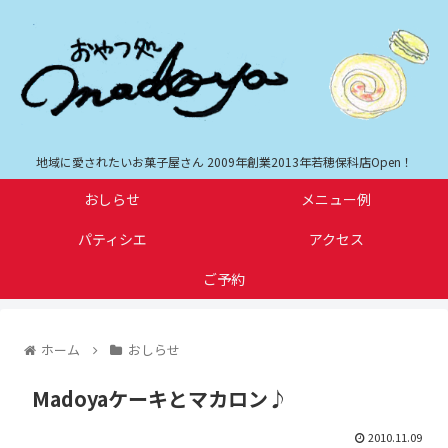
地域に愛されたいお菓子屋さん 2009年創業2013年若穂保科店Open！
おしらせ
メニュー例
パティシエ
アクセス
ご予約
ホーム
おしらせ
Madoyaケーキとマカロン♪
2010.11.09