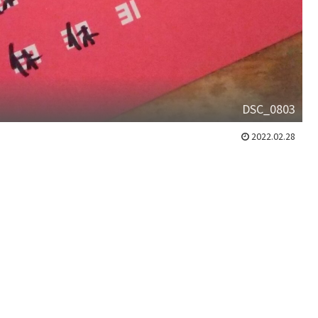
DSC_0803
2022.02.28