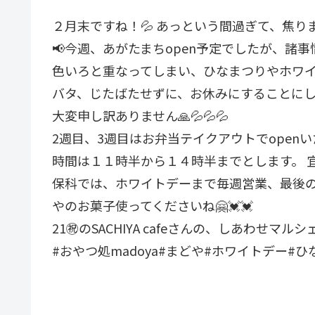
２月末ですね！💦 あっという間過ぎて、焦りま
📢今週、あがたまちopen予定でしたが、諸
色いろと重なってしまい、ひなまつりやホワ
バタ、じたばたせずに、お休みにすることにし
大変申し訳ありません🙏💦💦💦
2週目、3週目はお弁当テイクアウトでopen
時間は１１時半から１４時半までとします。 宜
保科では、ホワイトデーまで毎週営業、最後
やのお菓子使ってくださいね🤗💓💓
21㊗️のSACHIYA cafeさんの、しあわせマ
#おやつ処madoya#まどや#ホワイトデー#