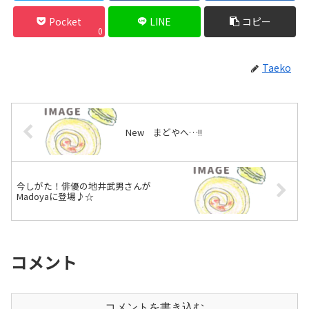
Pocket
LINE
コピー
0
Taeko
New まどやへ…!!
今しがた！俳優の地井武男さんが
Madoyaに登場♪☆
コメント
コメントを書き込む