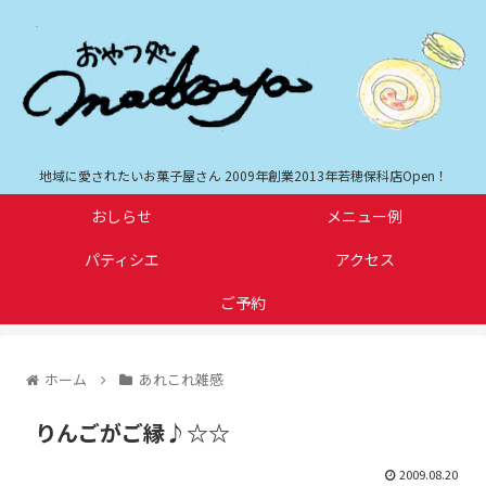
地域に愛されたいお菓子屋さん 2009年創業2013年若穂保科店Open！
おしらせ
メニュー例
パティシエ
アクセス
ご予約
ホーム
あれこれ雑感
りんごがご縁♪☆☆
2009.08.20