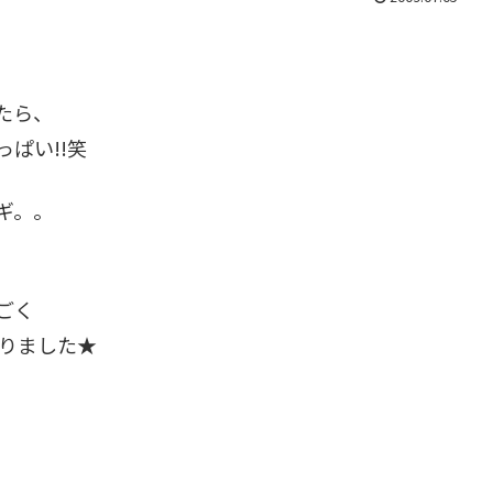
たら、
ぱい!!笑
ギ。。
ごく
なりました★