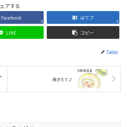
ェアする
Facebook
はてブ
0
0
LINE
コピー
Taeko
や
焼きたて♪