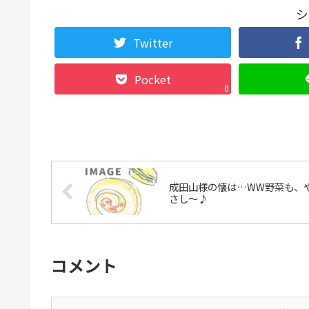
シ
Twitter
Pocket
0
成田山様の懐は…WW野菜も、
さし〜♪
コメント