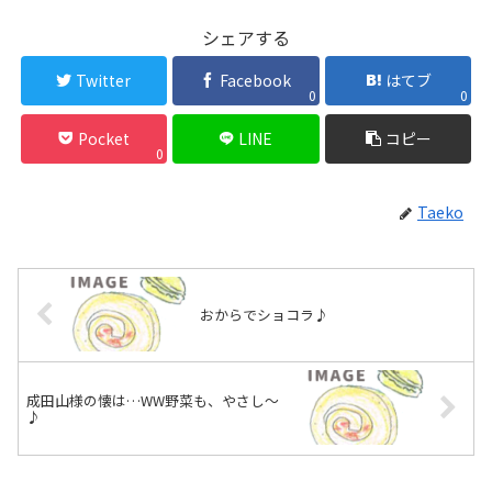
シェアする
Twitter
Facebook
はてブ
0
0
Pocket
LINE
コピー
0
Taeko
おからでショコラ♪
成田山様の懐は…WW野菜も、やさし〜
♪