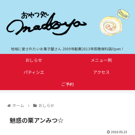
地域に愛されたいお菓子屋さん 2009年創業2013年若穂保科店Open！
おしらせ
メニュー例
パティシエ
アクセス
ご予約
ホーム
おしらせ
魅惑の栗アンみつ☆
2010.05.23