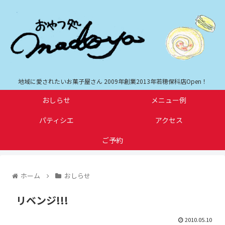
地域に愛されたいお菓子屋さん 2009年創業2013年若穂保科店Open！
おしらせ
メニュー例
パティシエ
アクセス
ご予約
ホーム
おしらせ
リベンジ!!!
2010.05.10