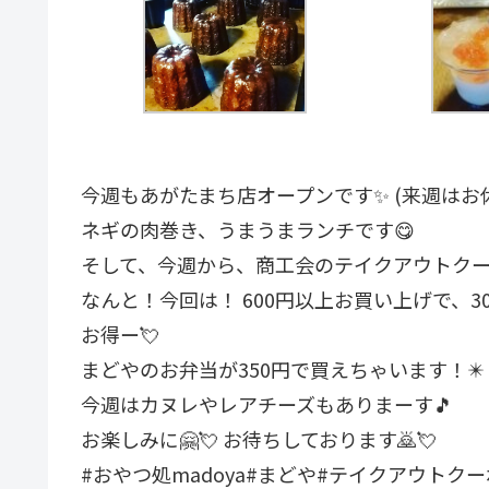
今週もあがたまち店オープンです✨ (来週はお
ネギの肉巻き、うまうまランチです😋
そして、今週から、商工会のテイクアウトクー
なんと！今回は！ 600円以上お買い上げで、3
お得ー💘
まどやのお弁当が350円で買えちゃいます！✴️
今週はカヌレやレアチーズもありまーす🎵
お楽しみに🤗💘 お待ちしております🙇💘
#おやつ処madoya#まどや#テイクアウトク