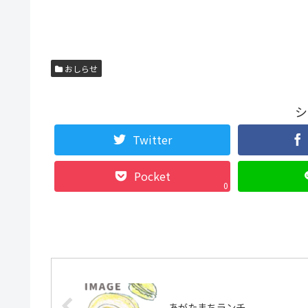
おしらせ
シ
Twitter
Pocket
0
あがたまちランチ