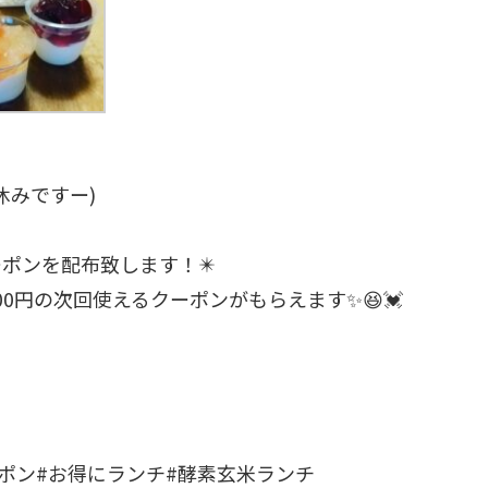
休みですー)
ポンを配布致します！✴️
00円の次回使えるクーポンがもらえます✨😆💓
ーポン#お得にランチ#酵素玄米ランチ