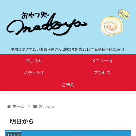
地域に愛されたいお菓子屋さん 2009年創業2013年若穂保科店Open！
おしらせ
メニュー例
パティシエ
アクセス
ご予約
ホーム
おしらせ
明日から
おしらせ