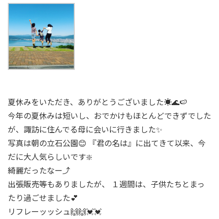
夏休みをいただき、ありがとうございました☀️🌊🍉
今年の夏休みは短いし、おでかけもほとんどできずでした
が、諏訪に住んでる母に会いに行きました✨
写真は朝の立石公園😊 『君の名は』に出てきて以来、今
だに大人気らしいです❇️
綺麗だったなー⤴️
出張販売等もありましたが、 １週間は、子供たちとまっ
たり過ごせました💕
リフレーッッシュ🙌🙌💓💓