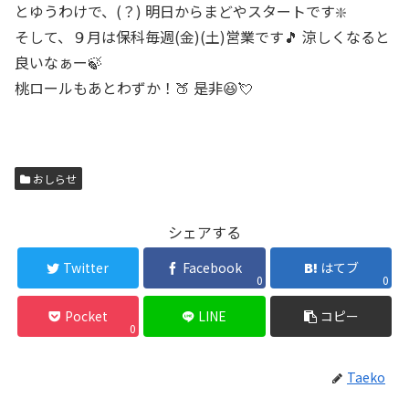
とゆうわけで、(？) 明日からまどやスタートです❇️
そして、９月は保科毎週(金)(土)営業です🎵 涼しくなると
良いなぁー🍃
桃ロールもあとわずか！🍑 是非😆💘
おしらせ
シェアする
Twitter
Facebook
はてブ
0
0
Pocket
LINE
コピー
0
Taeko