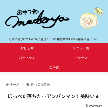
地域に愛されたいお菓子屋さん 2009年創業2013年若穂保科店Open！
おしらせ
メニュー例
パティシエ
アクセス
ご予約
ホーム
あれこれ雑感
ほっぺた落ちた…アンパンマン！美味い★
2009.08.30