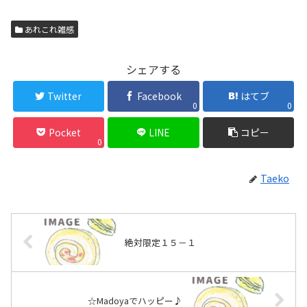
あれこれ雑感
シェアする
Twitter
Facebook
はてブ
0
0
Pocket
LINE
コピー
0
Taeko
絶対限定１５－１
☆Madoyaでハッピー♪