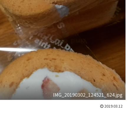
IMG_20190302_124521_624.jpg
2019.03.12