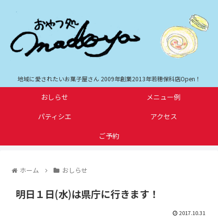
地域に愛されたいお菓子屋さん 2009年創業2013年若穂保科店Open！
おしらせ
メニュー例
パティシエ
アクセス
ご予約
ホーム
おしらせ
明日１日(水)は県庁に行きます！
2017.10.31