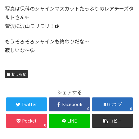
写真は保科のシャインマスカットたっぷりのレアチーズタ
ルトさん✨
贅沢に沢山モリモリ！🍇
もうそろそろシャインも終わりだな～
寂しいな～💦
おしらせ
シェアする
Twitter
Facebook
はてブ
0
0
Pocket
LINE
コピー
0