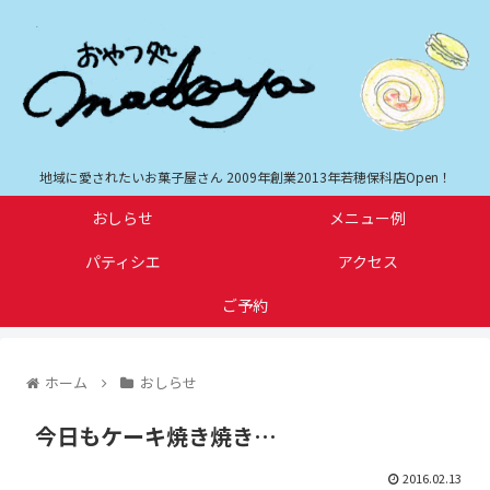
地域に愛されたいお菓子屋さん 2009年創業2013年若穂保科店Open！
おしらせ
メニュー例
パティシエ
アクセス
ご予約
ホーム
おしらせ
今日もケーキ焼き焼き…
2016.02.13