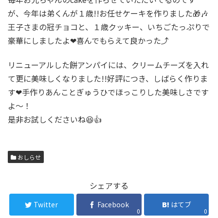
が、今年は弟くんが１歳!!お任せケーキを作りました🎁🎶
王子さまの冠チョコと、１歳クッキー、いちごたっぷりで
豪華にしましたよ❤喜んでもらえて良かった⤴
リニューアルした餅アンパイには、クリームチーズを入れ
て更に美味しくなりました!!好評につき、しばらく作りま
す❤手作りあんことぎゅうひでほっこりした美味しさです
よ～！
是非お試しくださいね😆👍
おしらせ
シェアする
Twitter
Facebook
はてブ
0
0