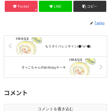
Pocket
LINE
コピー
0
Taeko
もうすぐバレンタイン(●^o^●)
きっこちゃんのBirthdayケーキ
コメント
コメントを書き込む