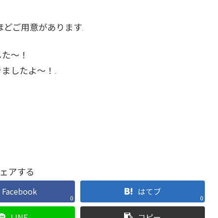
ほどご用意があります
した〜！
きましたよ〜！
ェアする
Facebook
はてブ
0
0
LINE
コピー