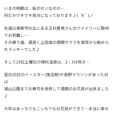
いまの時期は、桜のせいなのか…
何だかウキウキ気分になっております♪( ´θ｀)ノ
先週は東御市の丘にある玉村豊男さんのワイナリーに取材
でお邪魔し…
その帰り道、運良く上田城の満開ザクラを車窓から眺めら
れラッキーでした♪
そして19日土曜日の保科温泉は、2・3分咲き…
翌日20日のイースター(復活祭)や長野マラソンがあった日
は
城山公園までお寿司を持参して満開のお花見が出来ました
♪
今年はあっちでもこっちでもお花見ができて…本当に幸せ