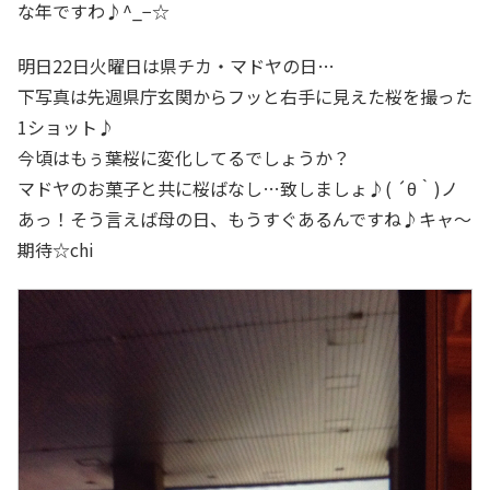
な年ですわ♪^_−☆
明日22日火曜日は県チカ・マドヤの日…
下写真は先週県庁玄関からフッと右手に見えた桜を撮った
1ショット♪
今頃はもぅ葉桜に変化してるでしょうか？
マドヤのお菓子と共に桜ばなし…致しましょ♪( ´θ｀)ノ
あっ！そう言えば母の日、もうすぐあるんですね♪キャ〜
期待☆chi