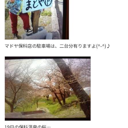
マドヤ保科店の駐車場は、二台分有りますよ(^-^)♪
19日の保科温泉の桜…