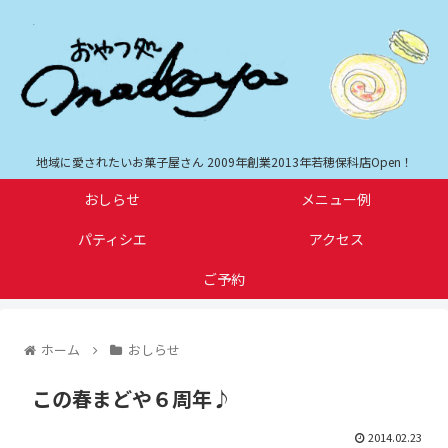
地域に愛されたいお菓子屋さん 2009年創業2013年若穂保科店Open！
おしらせ
メニュー例
パティシエ
アクセス
ご予約
ホーム
おしらせ
この春まどや６周年♪
2014.02.23