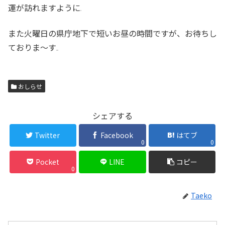
運が訪れますように
また火曜日の県庁地下で短いお昼の時間ですが、お待ちし
ておりま〜す
おしらせ
シェアする
Twitter
Facebook
はてブ
0
0
Pocket
LINE
コピー
0
Taeko