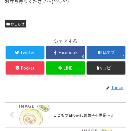
お立ち寄りください〜(*^▽^*)
おしらせ
シェアする
Twitter
Facebook
はてブ
0
0
Pocket
LINE
コピー
0
Taeko
こどもの日の前にお菓子を準備〜☆