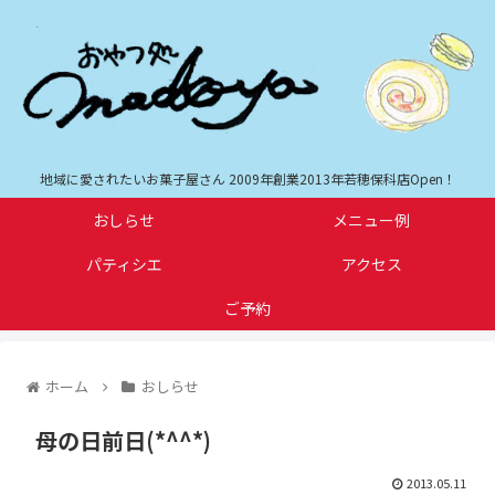
地域に愛されたいお菓子屋さん 2009年創業2013年若穂保科店Open！
おしらせ
メニュー例
パティシエ
アクセス
ご予約
ホーム
おしらせ
母の日前日(*^^*)
2013.05.11