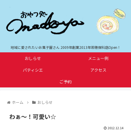
地域に愛されたいお菓子屋さん 2009年創業2013年若穂保科店Open！
おしらせ
メニュー例
パティシエ
アクセス
ご予約
ホーム
おしらせ
わぁ〜！可愛い☆
2012.12.14