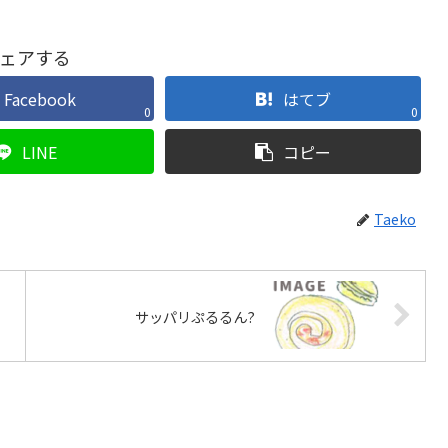
ェアする
Facebook
はてブ
0
0
LINE
コピー
Taeko
サッパリぷるるん?