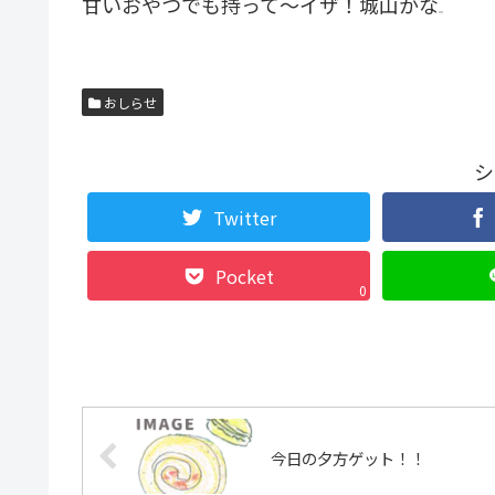
甘いおやつでも持って〜イザ！城山かな
おしらせ
シ
Twitter
Pocket
0
今日の夕方ゲット！！